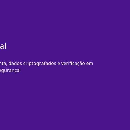
al
ta, dados criptografados e verificação em
egurança!