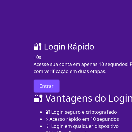
🔐 Login Rápido
10s
Acesse sua conta em apenas 10 segundos! P
com verificação em duas etapas.
Entrar
🔐 Vantagens do Logi
🔐 Login seguro e criptografado
⚡ Acesso rápido em 10 segundos
📱 Login em qualquer dispositivo