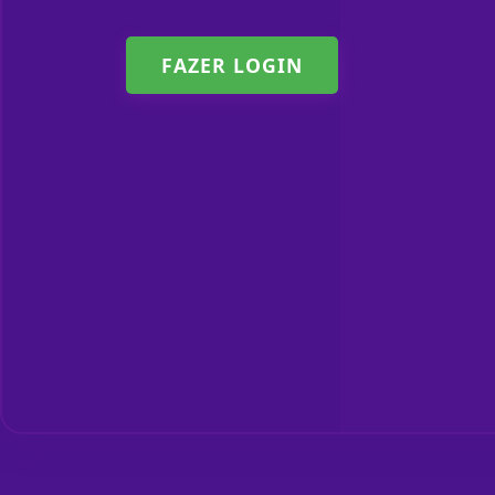
FAZER LOGIN