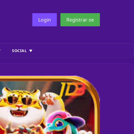
Login
Registrar-se
SOCIAL