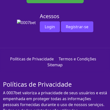
Acessos
Login
Registrar-se
Políticas de Privacidade
Termos e Condições
Sitemap
Políticas de Privacidade
A 0007bet valoriza a privacidade de seus usuários e está
empenhada em proteger todas as informações
pessoais fornecidas durante o uso de nossos serviços.