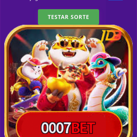
TESTAR SORTE