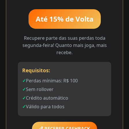
Até 15% de Volta
Recupere parte das suas perdas toda
segunda-feira! Quanto mais joga, mais
recebe.
Requisitos:
Perdas mínimas: R$ 100
Sem rollover
Crédito automático
Válido para todos
💰 RECEBER CASHBACK