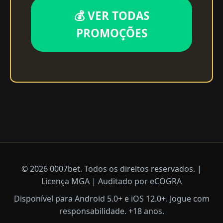
💰 VER TODAS
PROMOÇÕES
© 2026 0007bet. Todos os direitos reservados. |
Licença MGA | Auditado por eCOGRA
Disponível para Android 5.0+ e iOS 12.0+. Jogue com
responsabilidade. +18 anos.