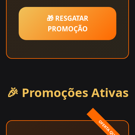
🎁 RESGATAR
PROMOÇÃO
🎉 Promoções Ativas