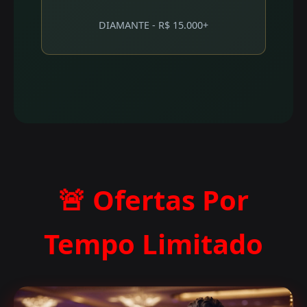
DIAMANTE - R$ 15.000+
🚨 Ofertas Por
Tempo Limitado