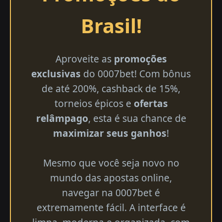
Brasil!
Aproveite as
promoções
exclusivas
do 0007bet! Com bônus
de até 200%, cashback de 15%,
torneios épicos e
ofertas
relâmpago
, esta é sua chance de
maximizar seus ganhos
!
Mesmo que você seja novo no
mundo das apostas online,
navegar na 0007bet é
extremamente fácil. A interface é