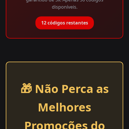
disponíveis.
12 códigos restantes
🎁 Não Perca as
Melhores
Promoções do