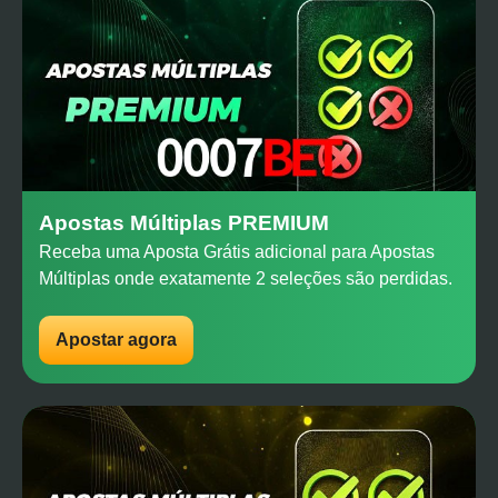
Apostas Múltiplas PREMIUM
Receba uma Aposta Grátis adicional para Apostas
Múltiplas onde exatamente 2 seleções são perdidas.
Apostar agora