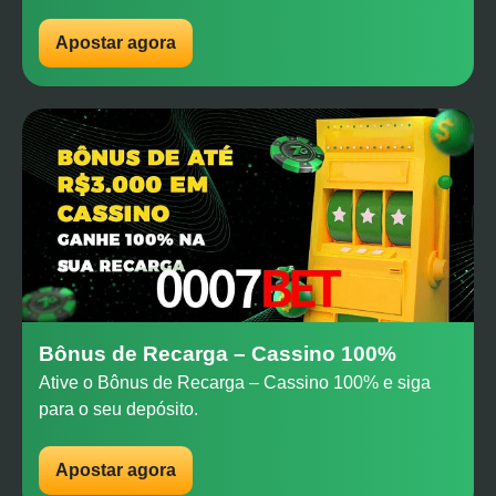
Apostar agora
Bônus de Recarga – Cassino 100%
Ative o Bônus de Recarga – Cassino 100% e siga
para o seu depósito.
Apostar agora